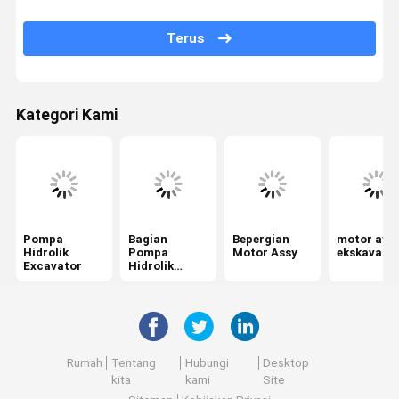
Swing Gearbox
Terus
Katup Kontrol Penggali
Gearbox Perjalanan
Kategori Kami
Bagian Final Drive Excavator
Perpaduan Pusat Excavator
Pompa Roda Hidrolik
Pompa
Bagian
Bepergian
motor ayu
Motor Kipas Hidrolik
Hidrolik
Pompa
Motor Assy
ekskavato
Excavator
Hidrolik
Excavator
spare part penggali
Kontroler excavator
Monitor excavator
Rumah
Tentang
Hubungi
Desktop
kita
kami
Site
Katup Relief Excavator