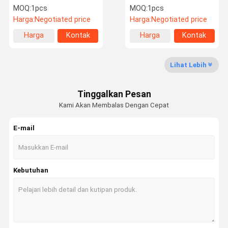
Gearbox 345d 1679887
Reduction Gearbox
MOQ:
1pcs
MOQ:
1pcs
Pengurangan Perjalanan
9195447 Final Drive
Harga:
Negotiated price
Harga:
Negotiated price
Gearbox
Hidraulik
Harga
Kontak
Harga
Kontak
Tur Pabrik
Kontrol
Hubungi
Berita
terbaik
terbaik
Kualitas
Kami
Lihat Lebih
Tinggalkan Pesan
Kami Akan Membalas Dengan Cepat
Kasus
Blog
Minta
VR
Kutipan
E-mail
Pompa Hidrolik Excavator
Kebutuhan
Bagian Pompa Hidrolik Excavator
Bepergian Motor Assy
motor ayun ekskavator