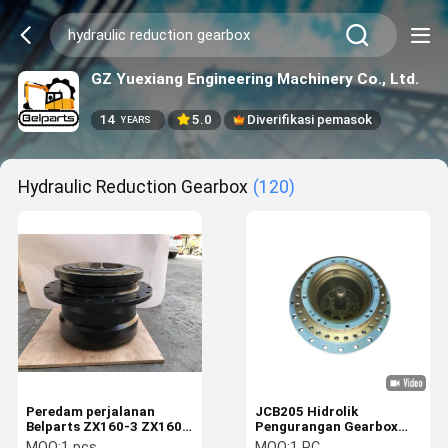
GZ Yuexiang Engineering Machinery Co., Ltd.
14
5.0
Diverifikasi pemasok
YEARS
Hydraulic Reduction Gearbox
(120)
Peredam perjalanan
JCB205 Hidrolik
Belparts ZX160-3 ZX160-
Pengurangan Gearbox
1 ZX110M 4359799
Excavator Parts Digger
MOQ:
1 pcs
MOQ:
1 PC