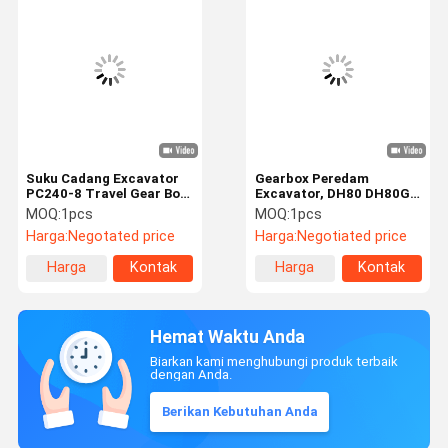
Suku Cadang Excavator
Gearbox Peredam
PC240-8 Travel Gear Box
Excavator, DH80 DH80G
206-27-00422
DH80-7 DX80 DX80R
MOQ:
1pcs
MOQ:
1pcs
Pengurangan Gearbox
K9006757 Gearbox
Harga:
Negotated price
Harga:
Negotiated price
Pengurangan Perjalanan
Harga
Kontak
Harga
Kontak
terbaik
terbaik
Hemat Waktu Anda
Biarkan kami menghubungi produk terbaik
dengan Anda.
Berikan Kebutuhan Anda