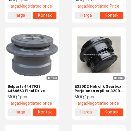
gearbox reduksi hidrolik
Track Device JS205 Final
Harga:
Negotiated price
Harga:
Negotiated Price
untuk hitachi
Drive Reducer
Harga
Kontak
Harga
Kontak
terbaik
terbaik
Belparts 4447928
E320D2 Hidrolik Gearbox
4466663 Final Drive
Perjalanan erpillar 320D
Reducer / ZX160 ZX160-3
E320D 2159982 2095992
MOQ:
1pcs
MOQ:
1pcs
Pengurangan Perjalanan
Untuk Excavator
Harga:
Negotiated price
Harga:
Negotiated price
Gearbox
Harga
Kontak
Harga
Kontak
terbaik
terbaik