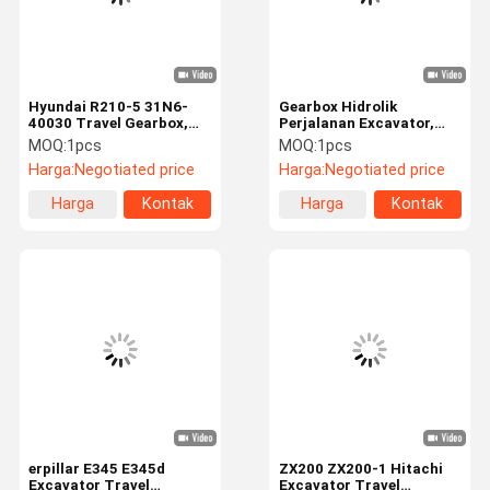
Hyundai R210-5 31N6-
Gearbox Hidrolik
40030 Travel Gearbox,
Perjalanan Excavator,
Gearbox Pengurangan
EC330LC Peredam
MOQ:
1pcs
MOQ:
1pcs
Tahan Lama
Perjalanan Efisiensi
Harga:
Negotiated price
Harga:
Negotiated price
Tinggi
Harga
Kontak
Harga
Kontak
terbaik
terbaik
Beranda
Produk
Video
Tentang
Kami
erpillar E345 E345d
ZX200 ZX200-1 Hitachi
Excavator Travel
Excavator Travel