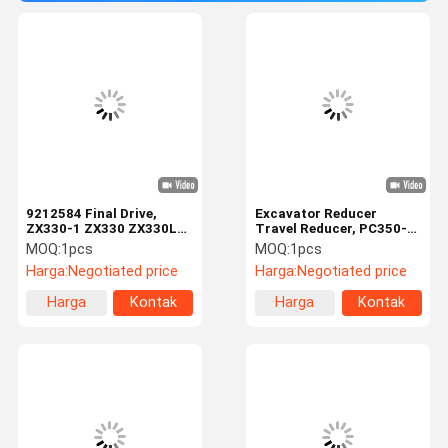
9212584 Final Drive,
Excavator Reducer
ZX330-1 ZX330 ZX330LC
Travel Reducer, PC350-6
ZX350K ZX370
Final Drive Assy Travel
MOQ:
1pcs
MOQ:
1pcs
Pengurangan Perjalanan
Reduction Gearbox
Harga:
Negotiated price
Harga:
Negotiated price
Gearbox
Harga
Kontak
Harga
Kontak
terbaik
terbaik