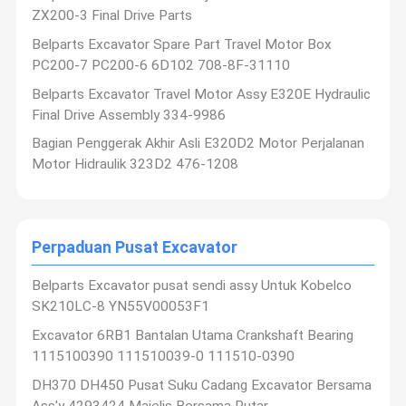
ZX200-3 Final Drive Parts
Swing Gearbox
Belparts Excavator Spare Part Travel Motor Box
Katup Kontrol Penggali
PC200-7 PC200-6 6D102 708-8F-31110
Belparts Excavator Travel Motor Assy E320E Hydraulic
Gearbox Perjalanan
Final Drive Assembly 334-9986
Bagian Final Drive Excavator
Bagian Penggerak Akhir Asli E320D2 Motor Perjalanan
Motor Hidraulik 323D2 476-1208
Perpaduan Pusat Excavator
Pompa Roda Hidrolik
Perpaduan Pusat Excavator
Motor Kipas Hidrolik
Belparts Excavator pusat sendi assy Untuk Kobelco
spare part penggali
SK210LC-8 YN55V00053F1
Kontroler excavator
Excavator 6RB1 Bantalan Utama Crankshaft Bearing
1115100390 111510039-0 111510-0390
Monitor excavator
DH370 DH450 Pusat Suku Cadang Excavator Bersama
Ass'y 4293424 Majelis Bersama Putar
Katup Relief Excavator