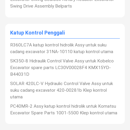
Swing Drive Assembly Belparts
Katup Kontrol Penggali
R360LC7A katup kontrol hidrolik Assy untuk suku
cadang excavator 31NA-10110 katup kontrol utama
SK350-8 Hidraulik Control Valve Assy untuk Kobelco
Excavator spare parts LC30V00028F4 KMX15YD-
B44031D
SOLAR 420LC-V Hydraulic Control Valve Assy untuk
suku cadang excavator 420-00281b Klep kontrol
utama
GZ Yuexiang Teknik Mesin Co, Ltd.
PC40MR-2 Assy katup kontrol hidrolik untuk Komatsu
GZ Yuexiang Engineering Machinery Co., Ltd, adalah perusahaan
Excavator Spare Parts 1001-5500 Klep kontrol utama
perdagangan luar negeri yang mengintegrasikan
Beranda
Produk
Video
Tentang
pengembangan, penjualan, pengadaan, pergudangan,
Kami
transportasi dan layanan. Didirikan pada bulan September 2013,
kami memiliki lebih dari dua belas tahun pengalaman dalam
perdagangan mesin.