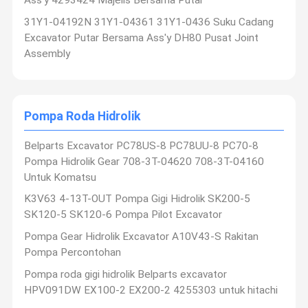
31Y1-04192N 31Y1-04361 31Y1-0436 Suku Cadang
Silinder Hidrolik Ekskavator
Excavator Putar Bersama Ass'y DH80 Pusat Joint
Assembly
Perakitan Mesin Diesel
Pompa Roda Hidrolik
Belparts Excavator PC78US-8 PC78UU-8 PC70-8
Pompa Hidrolik Gear 708-3T-04620 708-3T-04160
Untuk Komatsu
K3V63 4-13T-OUT Pompa Gigi Hidrolik SK200-5
SK120-5 SK120-6 Pompa Pilot Excavator
Pompa Gear Hidrolik Excavator A10V43-S Rakitan
Pompa Percontohan
Pompa roda gigi hidrolik Belparts excavator
HPV091DW EX100-2 EX200-2 4255303 untuk hitachi