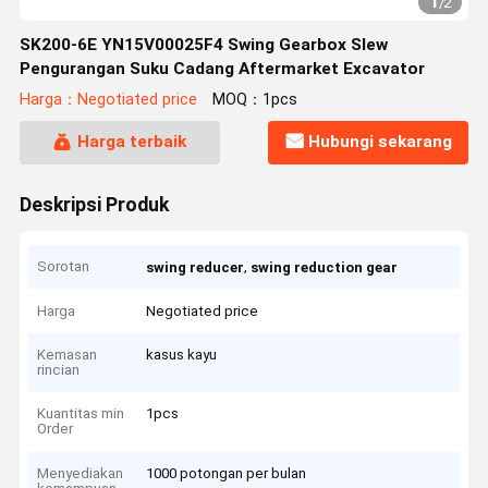
1
/
2
SK200-6E YN15V00025F4 Swing Gearbox Slew
Pengurangan Suku Cadang Aftermarket Excavator
Harga：Negotiated price
MOQ：1pcs
Harga terbaik
Hubungi sekarang
Deskripsi Produk
Sorotan
,
swing reducer
swing reduction gear
Harga
Negotiated price
Kemasan
kasus kayu
rincian
Kuantitas min
1pcs
Order
Menyediakan
1000 potongan per bulan