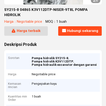
2
/
8
SY215-8 04865 K3V112DTP-NISER-9T8L POMPA
HIDROLIK
Harga：Negotiable price
MOQ：1 buah
Harga terbaik
Hubungi sekarang
Deskripsi Produk
Sorotan
,
Pompa hidrolik SY215-8
,
Pompa hidrolik K3V112DTP
Pompa hidraulik excavator dengan garansi
Harga
Negotiable price
Kemasan
Pengepakan kayu
rincian
Kuantitas min
1 buah
Order