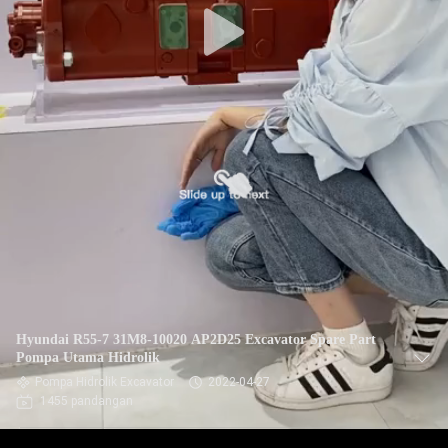
Hyundai R55-7 31M8-10020 AP2D25 Excavator Spare Part
Pompa Utama Hidrolik
Pompa Hidrolik Excavator
2022-04-27
1455 pandangan