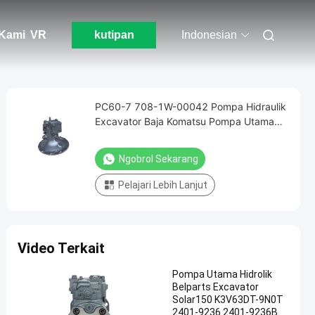
Kami
VR
kutipan
Indonesian
PC60-7 708-1W-00042 Pompa Hidraulik
Excavator Baja Komatsu Pompa Utama
Assy
Ngobrol Sekarang
Pelajari Lebih Lanjut
Video Terkait
Pompa Utama Hidrolik
Belparts Excavator
Solar150 K3V63DT-9N0T
2401-9236 2401-9236B