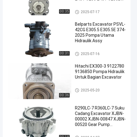
Untuk Suku Cadang
Doosan
Pompa Hidrolik Excavator
00:35
2025-07-17
Belparts Excavator PSVL-
42CG E305.5 E305.5E 374-
2025 Pompa Utama
Hidraulik Assy
Pompa Hidrolik Excavator
00:31
2025-07-16
Hitachi EX300-3 9122780
9136850 Pompa Hidraulik
Untuk Bagian Excavator
Pompa Hidrolik Excavator
2025-05-20
00:36
R290LC-7 R360LC-7 Suku
Cadang Excavator XJBN-
00002 XJBN-00847 XJBN-
00520 Gear Pump
Aksesoris Peralatan
Konstruksi
Pompa Roda Hidrolik