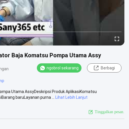
ator Baja Komatsu Pompa Utama Assy
ngobrol sekarang
Berbagi
ngan
ump
Pompa Utama AssyDeskripsi Produk AplikasiKomatsu
Barang baruLayanan purna ...
Lihat Lebih Lanjut
Tinggalkan pesan.