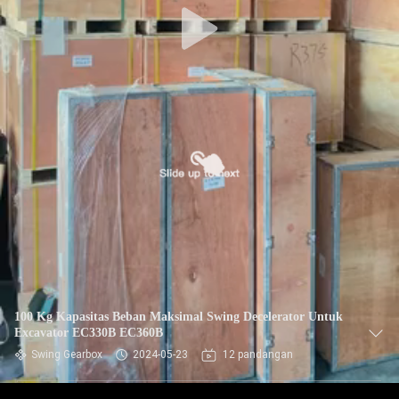
100 Kg Kapasitas Beban Maksimal Swing Decelerator Untuk
Excavator EC330B EC360B
Swing Gearbox
2024-05-23
12 pandangan