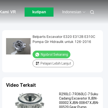
Kami
VR
kutipan
Indonesian
Belparts Excavator E320 E312B E310C
Pompa Gir Hidraulik untuk 126-2016
Ngobrol Sekarang
Pelajari Lebih Lanjut
Video Terkait
R290LC-7 R360LC-7 Suku
Cadang Excavator XJBN-
00002 XJBN-00847 XJBN-
00520 Gear Pump