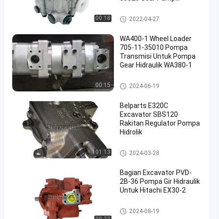
Aksesoris Peralatan
Konstruksi
Pompa Roda Hidrolik
00:18
2022-04-27
WA400-1 Wheel Loader
705-11-35010 Pompa
Transmisi Untuk Pompa
Gear Hidraulik WA380-1
Pompa Roda Hidrolik
00:15
2024-06-19
Belparts E320C
Excavator SBS120
Rakitan Regulator Pompa
Hidrolik
Pompa Roda Hidrolik
01:13
2024-03-28
Bagian Excavator PVD-
2B-36 Pompa Gir Hidraulik
Untuk Hitachi EX30-2
Pompa Roda Hidrolik
2024-08-19