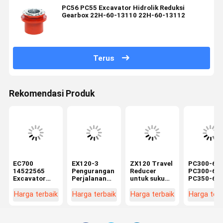
PC56 PC55 Excavator Hidrolik Reduksi
Gearbox 22H-60-13110 22H-60-13112
Terus
Rekomendasi Produk
EC700
EX120-3
ZX120 Travel
PC300-6
14522565
Pengurangan
Reducer
PC300-6E
Excavator
Perjalanan
untuk suku
PC350-6
Travel
untuk suku
cadang
Pengurang
Gearbox Final
cadang
excavator
Perjalanan
Harga terbaik
Harga terbaik
Harga terbaik
Harga terb
Drive Reducer
excavator
HItachi
untuk
Box Untuk
Hitach
9180731
Komatsu
Bagian Baru
9133211
9181123
Excavator