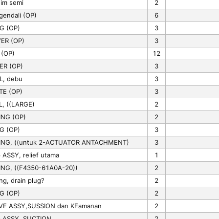
im semi
2
gendali (OP)
6
G (OP)
3
ER (OP)
3
 (OP)
12
ER (OP)
3
L, debu
3
TE (OP)
3
L, ((LARGE)
2
ING (OP)
2
G (OP)
3
ING, ((untuk 2-ACTUATOR ANTACHMENT)
3
 ASSY, relief utama
1
ING, ((F4350-61A0A-20))
2
ng, drain plug?
2
G (OP)
2
VE ASSY,SUSSION dan KEamanan
2
p ASSY, SUCTION
2