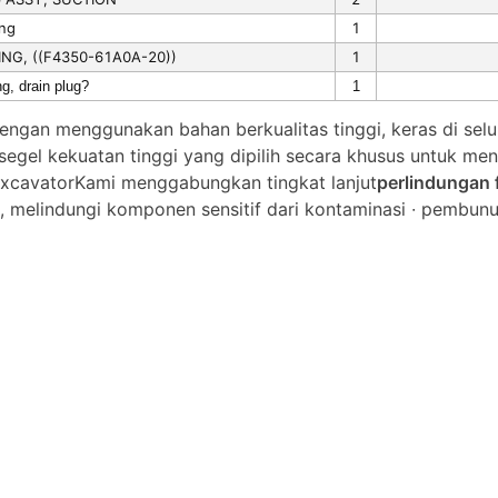
ing
1
ING, ((F4350-61A0A-20))
1
ng, drain plug?
1
ngan menggunakan bahan berkualitas tinggi, keras di selur
segel kekuatan tinggi yang dipilih secara khusus untuk me
xcavatorKami menggabungkan tingkat lanjut
perlindungan f
ri, melindungi komponen sensitif dari kontaminasi ∙ pembunu