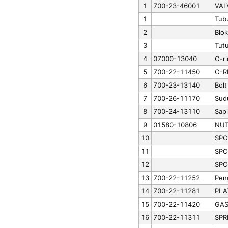
1
700-23-46001
VAL
1
Tub
2
Blok
3
Tut
4
07000-13040
O-r
5
700-22-11450
O-R
6
700-23-13140
Bolt
7
700-26-11170
Sud
8
700-24-13110
Sapi
9
01580-10806
NUT
10
SPOO
11
SPO
12
SPO
13
700-22-11252
Pen
14
700-22-11281
PLA
15
700-22-11420
GAS
16
700-22-11311
SPR