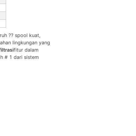
uh ?? spool kuat,
nahan lingkungan yang
iltrasi
fitur dalam
h # 1 dari sistem