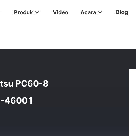
Blog
Produk
Video
Acara
up Kontrol Komatsu PC60-8 PC70-8 PC78US-6 700-23-46001
atsu PC60-8
3-46001