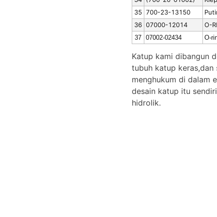
35
700-23-13150
Put
36
07000-12014
O-R
37
07002-02434
O-ri
Katup kami dibangun de
tubuh katup keras,dan 
menghukum di dalam e
desain katup itu sendi
hidrolik.