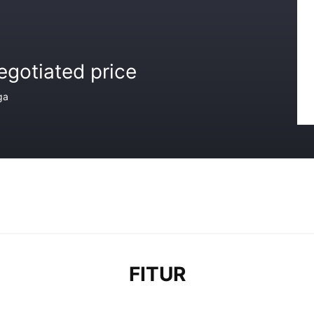
egotiated price
ga
FITUR