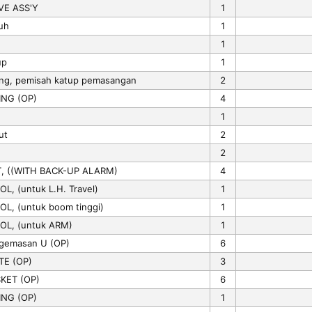
VE ASS'Y
1
uh
1
1
up
1
ing, pemisah katup pemasangan
2
ING (OP)
4
1
ut
2
2
, ((WITH BACK-UP ALARM)
4
L, (untuk L.H. Travel)
1
OL, (untuk boom tinggi)
1
OL, (untuk ARM)
1
gemasan U (OP)
6
TE (OP)
3
KET (OP)
6
ING (OP)
1