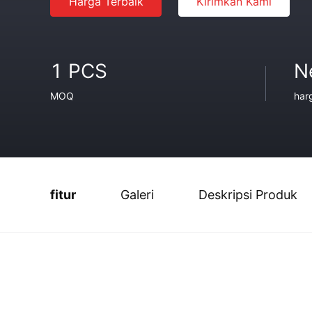
Harga Terbaik
Kirimkan Kami
1 PCS
N
MOQ
har
fitur
Galeri
Deskripsi Produk