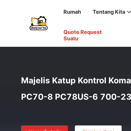
Rumah
Tentang Kita
Quote Request
Rumah
/
Produk
/
Katup Kontrol Penggali
/
Majelis Kat
Suatu
Majelis Katup Kontrol Kom
PC70-8 PC78US-6 700-2