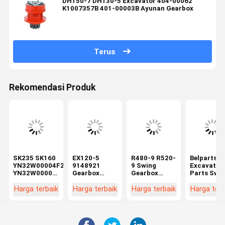
DH150-7 DH130-5 Excavator 404-00062
K1007357B 401-00003B Ayunan Gearbox
Terus
Rekomendasi Produk
SK235 SK160
EX120-5
R480-9 R520-
Belparts
YN32W00004F2
9148921
9 Swing
Excavator
YN32W00001F1
Gearbox
Gearbox
Parts Swi
Excavator
Ayunan
untuk
Gearbox 2
Swing
Excavator
Hyundai
26-00220
Harga terbaik
Harga terbaik
Harga terbaik
Harga terb
Gearbox
Kotak Roda
Excavator
Untuk
Rotary
Gigi
Spare Parts
Komatsu
Reducer
Pengurang
390B-12100
PC400-6
Excavator
Putar Untuk
Rotary