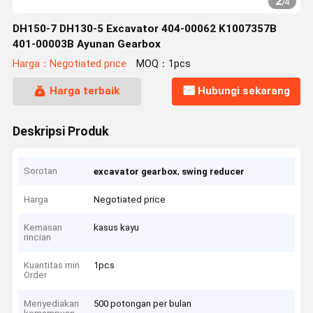
2
/
4
DH150-7 DH130-5 Excavator 404-00062 K1007357B
401-00003B Ayunan Gearbox
Harga：Negotiated price
MOQ：1pcs
Harga terbaik
Hubungi sekarang
Deskripsi Produk
Sorotan
,
excavator gearbox
swing reducer
Harga
Negotiated price
Kemasan
kasus kayu
rincian
Kuantitas min
1pcs
Order
Menyediakan
500 potongan per bulan