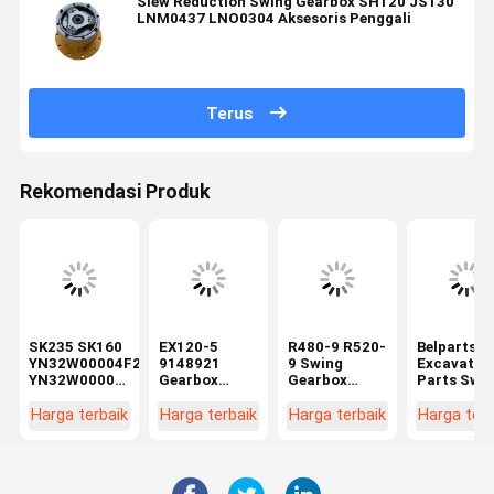
Slew Reduction Swing Gearbox SH120 JS130
LNM0437 LNO0304 Aksesoris Penggali
Terus
Rekomendasi Produk
SK235 SK160
EX120-5
R480-9 R520-
Belparts
YN32W00004F2
9148921
9 Swing
Excavator
YN32W00001F1
Gearbox
Gearbox
Parts Swi
Excavator
Ayunan
untuk
Gearbox 2
Swing
Excavator
Hyundai
26-00220
Harga terbaik
Harga terbaik
Harga terbaik
Harga terb
Gearbox
Kotak Roda
Excavator
Untuk
Rotary
Gigi
Spare Parts
Komatsu
Reducer
Pengurang
390B-12100
PC400-6
Excavator
Putar Untuk
Rotary