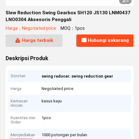
2
/
5
Slew Reduction Swing Gearbox SH120 JS130 LNM0437
LNO0304 Aksesoris Penggali
Harga：Negotiated price
MOQ：1pcs
Harga terbaik
Hubungi sekarang
Deskripsi Produk
Sorotan
,
swing reducer
swing reduction gear
Harga
Negotiated price
Kemasan
kasus kayu
rincian
Kuantitas min
1pcs
Order
Menyediakan
1000 potongan per bulan