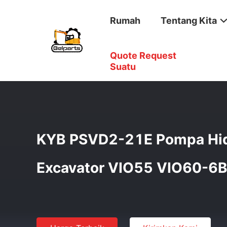
Rumah
Tentang Kita
Quote Request
Rumah
/
Produk
/
Pompa Hidrolik Excavator
/
KYB PSVD
Suatu
KYB PSVD2-21E Pompa Hidr
Excavator VIO55 VIO60-6