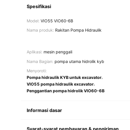
Spesifikasi
Model:
VIO55 VIO60-6B
Nama produk:
Rakitan Pompa Hidraulik
Aplikasi:
mesin penggali
Nama Bagian:
pompa utama hidrolik kyb
Menyoroti:
,
Pompa hidraulik KYB untuk excavator
,
VIO55 pompa hidraulik excavator
Penggantian pompa hidrolik VIO60-6B
Informasi dasar
Syarat-syarat pembayaran & pengiriman