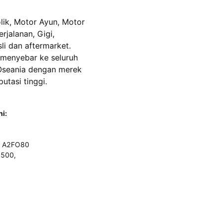
ik, Motor Ayun, Motor
rjalanan, Gigi,
li dan aftermarket.
, menyebar ke seluruh
 Oseania dengan merek
utasi tinggi.
i:
3 A2FO80
500,