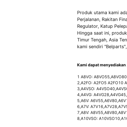
Produk utama kami ada
Perjalanan, Rakitan Fin
Regulator, Katup Pelepa
Hingga saat ini, produ
Timur Tengah, Asia Ten
kami sendiri "Belparts"
Kami dapat menyediakan p
1 A8VO: A8VO55,A8VO8
2,A2FO: A2FO5 A2FO10 
3,A4VSO: A4VSO40,A4V
4,A4VG: A4VG28,A4VG45
5,A6V: A6V55,A6V80,A6
6,A7V: A7V16,A7V28,A7
7,A8V: A8V55,A8V80,A8
8,A10VSO: A10VSO10,A