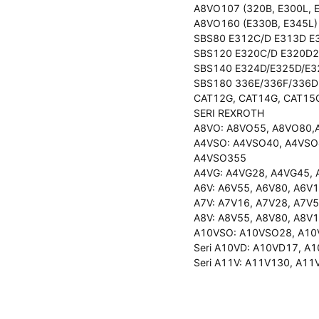
A8VO107 (320B, E300L, 
A8VO160 (E330B, E345L)
SBS80 E312C/D E313D E
SBS120 E320C/D E320D2
SBS140 E324D/E325D/E3
SBS180 336E/336F/336D
CAT12G, CAT14G, CAT15
SERI REXROTH
A8VO: A8VO55, A8VO80
A4VSO: A4VSO40, A4VSO
A4VSO355
A4VG: A4VG28, A4VG45, 
A6V: A6V55, A6V80, A6V
A7V: A7V16, A7V28, A7V
A8V: A8V55, A8V80, A8V
A10VSO: A10VSO28, A10
Seri A10VD: A10VD17, A
Seri A11V: A11V130, A1