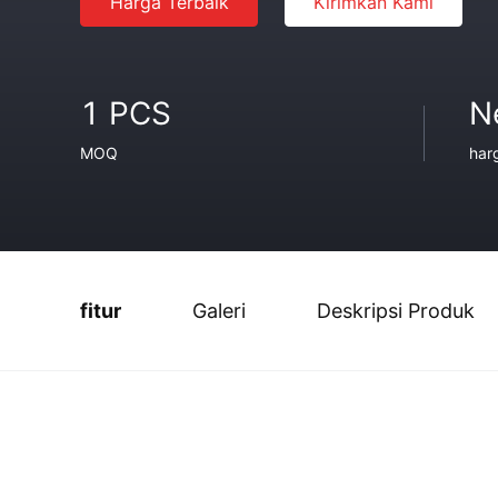
Harga Terbaik
Kirimkan Kami
1 PCS
N
MOQ
har
fitur
Galeri
Deskripsi Produk