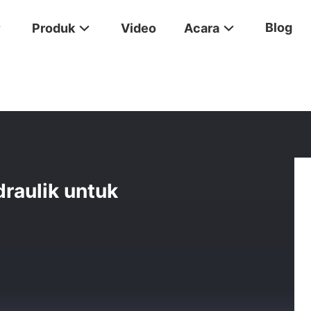
Blog
Produk
Video
Acara
2-21E Pompa Hidraulik Untuk Excavator VIO55 VIO60-6B
aulik untuk
B