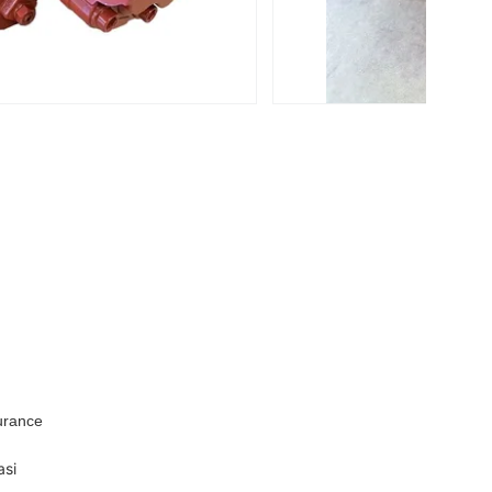
urance
asi