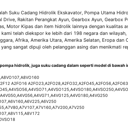
lah Suku Cadang Hidrolik Ekskavator, Pompa Utama Hidrol
al Drive, Rakitan Perangkat Ayun, Gearbox Ayun, Gearbox Pe
s, Motor Kipas dan item hidrolik lainnya dengan kualitas as
k kami telah diekspor ke lebih dari 198 negara dan wilayah
ggara, Afrika, Amerika Utara, Amerika Selatan, Eropa dan
, yang sangat dipuji oleh pelanggan asing dan menikmati rep
ompa hidrolik, juga suku cadang dalam seperti model di bawah in
0,A8VO107,A8VO160
A2F12 A2FO16 A2FO23,A2FO28,A2FO32,A2FO45,A2FO56,A2FO6
SO45,A4VSO56,A4VSO71,A4VSO125,A4VSO180,A4VSO250,A4VSO
,A4VG50,A4VG56,A4VG71,A4VG125,A4VG180,A4VG250
V107,A6V160,A6V225,A6V250
V55,A7V80,A7V107,A7V160,A7V200,A7V250
V107,A8V115,A8V172
10VSO18