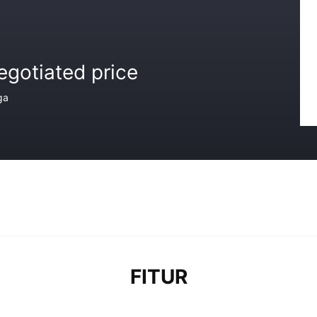
egotiated price
ga
FITUR