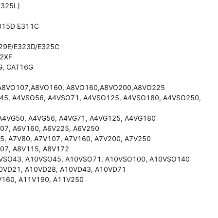
E325L)
315D E311C
29E/E323D/E325C
2XF
G, CAT16G
,A8VO107,A8VO160, A8VO160,A8VO200,A8VO225
45, A4VSO56, A4VSO71, A4VSO125, A4VSO180, A4VSO250,
A4VG50, A4VG56, A4VG71, A4VG125, A4VG180
107, A6V160, A6V225, A6V250
55, A7V80, A7V107, A7V160, A7V200, A7V250
107, A8V115, A8V172
VSO43, A10VSO45, A10VSO71, A10VSO100, A10VSO140
10VD21, A10VD28, A10VD43, A10VD71
1V160, A11V190, A11V250